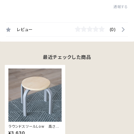
通報する
レビュー
(0)
最近チェックした商品
ラウンドスツールLow 高さ30
cm
¥3,630