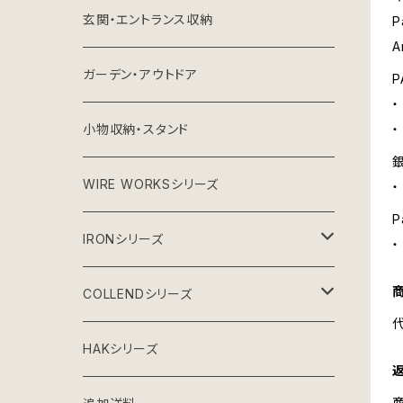
玄関・エントランス収納
A
ガーデン・アウトドア
P
小物収納・スタンド
WIRE WORKSシリーズ
・
P
IRONシリーズ
ガーデンシリーズ
COLLENDシリーズ
グレーインテリア
収納雑貨
HAKシリーズ
アイアン×ウッドインテリア
家庭用台車