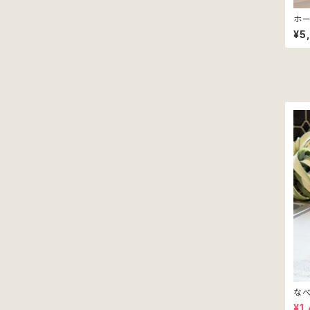
ホー
¥5
なべ
¥1