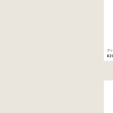
クッ
ライ
¥2