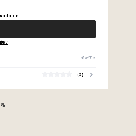
vailable
向け
通報する
(0)
商品