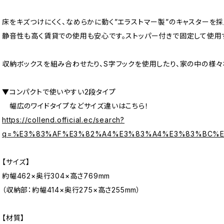
床をキズつけにくく、なめらかに動く”エラストマー製”のキャスターを採
静音性も高く賃貸での使用も安心です。ストッパー付きで固定して使用
収納ボックスを組み合わせたり、S字フックを使用したり、家の中の様々
▼コンパクトで使いやすい2段タイプ
幅広のワイドタイプなどサイズ違いはこちら！
https://collend.official.ec/search?
q=%E3%83%AF%E3%82%A4%E3%83%A4%E3%83%BC%E
【サイズ】
約幅462×奥行304×高さ769mm
（収納部：約幅414×奥行275×高さ255mm）
【材質】