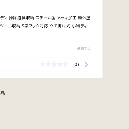
ガーデン 掃除道具収納 スチール製 メッキ加工 粉体塗
ンツール収納 S字フック対応 立て掛け式 小物ディ
通報する
(0)
商品