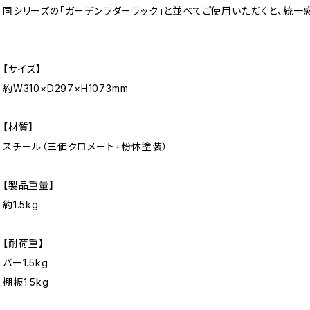
同シリーズの「ガーデンラダーラック」と並べてご使用いただくと、統一
【サイズ】
約W310×D297×H1073mm
【材質】
スチール（三価クロメート+粉体塗装）
【製品重量】
約1.5kg
【耐荷重】
バー1.5kg
棚板1.5kg