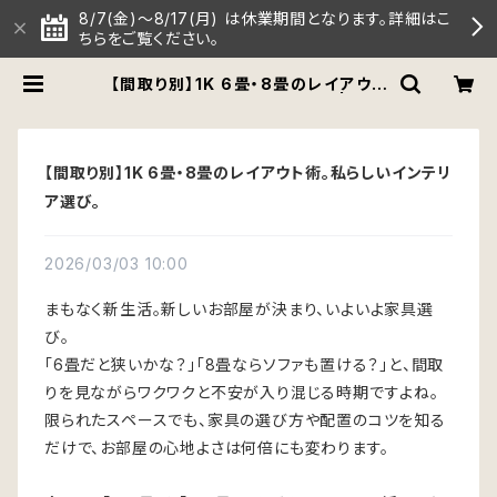
8/7(金)～8/17(月) は休業期間となります。詳細はこ
ちらをご覧ください。
【間取り別】1K 6畳・8畳のレイアウト
術。私らしいインテリア選び。 | 【公
式】COLLEND（コレンド）オンライン
ストア
【間取り別】1K 6畳・8畳のレイアウト術。私らしいインテリ
ア選び。
2026/03/03 10:00
まもなく新生活。新しいお部屋が決まり、いよいよ家具選
び。
「6畳だと狭いかな？」「8畳ならソファも置ける？」と、間取
りを見ながらワクワクと不安が入り混じる時期ですよね。
限られたスペースでも、家具の選び方や配置のコツを知る
だけで、お部屋の心地よさは何倍にも変わります。